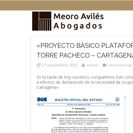
Saltar
al
contenido
«PROYECTO BÁSICO PLATAFOR
TORRE PACHECO – CARTAGEN
27 septiembre, 2022
meoro
Internacional
En la tarde de hoy nuestros compañeros han convo
a efectos de declaración de la necesidad de ocup
Cartagena».