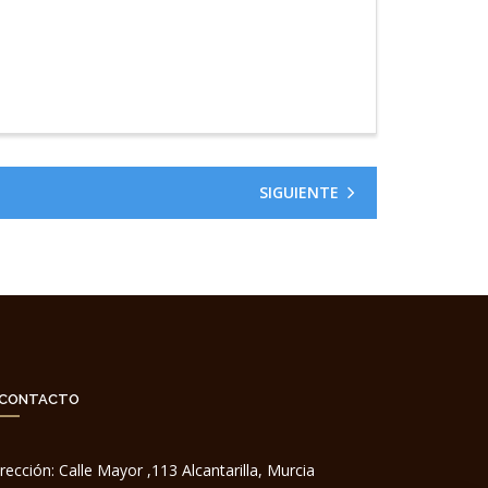
SIGUIENTE
CONTACTO
rección:
Calle Mayor ,113 Alcantarilla, Murcia