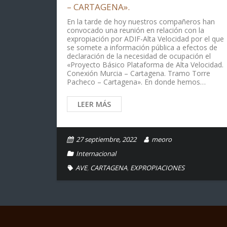
– CARTAGENA».
En la tarde de hoy nuestros compañeros han
convocado una reunión en relación con la
expropiación por ADIF-Alta Velocidad por el que
se somete a información pública a efectos de
declaración de la necesidad de ocupación el
«Proyecto Básico Plataforma de Alta Velocidad.
Conexión Murcia – Cartagena. Tramo Torre
Pacheco – Cartagena». En donde hemos…
LEER MÁS
27 septiembre, 2022
meoro
Internacional
AVE
,
CARTAGENA
,
EXPROPIACIONES