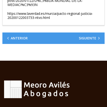
post/2020/01/22/D%C3%8DA-MUNDIAL-DE-LA-
MEDIACI%C3%93N
https://www.laverdad.es/murcia/pacto-regional-justicia-
20200122003733-ntvo.html
ANTERIOR
SIGUIENTE