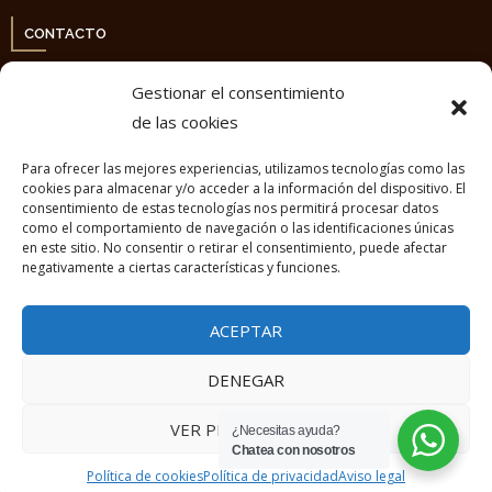
CONTACTO
Gestionar el consentimiento
Dirección:
Calle Mayor ,113 Alcantarilla, Murcia
de las cookies
Teléfono: 868 97 24 97
Para ofrecer las mejores experiencias, utilizamos tecnologías como las
E-mail: info@meoroabogados.com
cookies para almacenar y/o acceder a la información del dispositivo. El
consentimiento de estas tecnologías nos permitirá procesar datos
L-V: 9:00 a 18:00
como el comportamiento de navegación o las identificaciones únicas
en este sitio. No consentir o retirar el consentimiento, puede afectar
negativamente a ciertas características y funciones.
ACEPTAR
DENEGAR
VER PREFERENCIAS
¿Necesitas ayuda?
Desarrollado por
Think Up Themes Ltd
. Creado con
Chatea con nosotros
WordPress
.
Política de cookies
Política de privacidad
Aviso legal